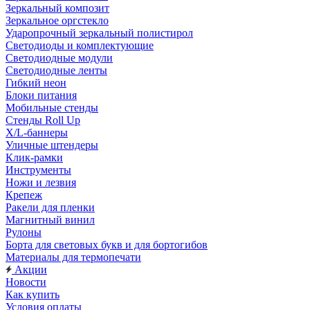
Зеркальный композит
Зеркальное оргстекло
Ударопрочный зеркальный полистирол
Светодиоды и комплектующие
Светодиодные модули
Светодиодные ленты
Гибкий неон
Блоки питания
Мобильные стенды
Стенды Roll Up
X/L-баннеры
Уличные штендеры
Клик-рамки
Инструменты
Ножи и лезвия
Крепеж
Ракели для пленки
Магнитный винил
Рулоны
Борта для световых букв и для бортогибов
Материалы для термопечати
Акции
Новости
Как купить
Условия оплаты