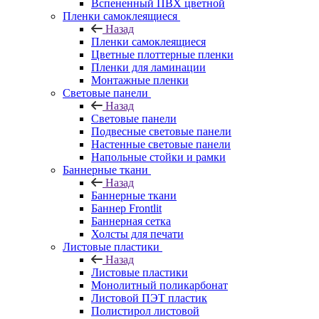
Вспененный ПВХ цветной
Пленки самоклеящиеся
Назад
Пленки самоклеящиеся
Цветные плоттерные пленки
Пленки для ламинации
Монтажные пленки
Световые панели
Назад
Световые панели
Подвесные световые панели
Настенные световые панели
Напольные стойки и рамки
Баннерные ткани
Назад
Баннерные ткани
Баннер Frontlit
Баннерная сетка
Холсты для печати
Листовые пластики
Назад
Листовые пластики
Монолитный поликарбонат
Листовой ПЭТ пластик
Полистирол листовой