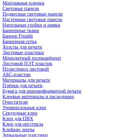
Монтажные пленки
Световые панели
Подвесные световые панели
Настенные световые панели
Напольные стойки и рамки
Баннерные ткани
Баннер Frontlit
Баннерная сетка
Холсты для печати
Листовые пластики
Монолитный поликарбонат
Листовой ПЭТ пластик
Полистирол листовой
АБС-пластик
Материалы для печати
Плёнки для печати
Бумага для широкоформатной печати
Клеевые материалы и расходники
Очистители
Универсальные клеи
Секундные клеи
Клеи для ПВХ
Клеи для оргстекла
Клейкие ленты
Зеркальные пластики