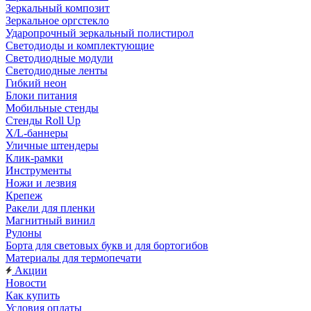
Зеркальный композит
Зеркальное оргстекло
Ударопрочный зеркальный полистирол
Светодиоды и комплектующие
Светодиодные модули
Светодиодные ленты
Гибкий неон
Блоки питания
Мобильные стенды
Стенды Roll Up
X/L-баннеры
Уличные штендеры
Клик-рамки
Инструменты
Ножи и лезвия
Крепеж
Ракели для пленки
Магнитный винил
Рулоны
Борта для световых букв и для бортогибов
Материалы для термопечати
Акции
Новости
Как купить
Условия оплаты