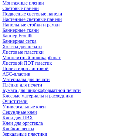
Монтажные пленки
Световые панели
Подвесные световые панели
Настенные световые панели
Напольные стойки и рамки
Баннерные ткани
Баннер Frontlit
Баннерная сетка
Холсты для печати
Листовые пластики
Монолитный поликарбонат
Листовой ПЭТ пластик
Полистирол листовой
АБС-пластик
Материалы для печати
Плёнки для печати
Бумага для широкоформатной печати
Клеевые материалы и расходники
Очистители
Универсальные клеи
Секундные клеи
Клеи для ПВХ
Клеи для оргстекла
Клейкие ленты
Зеркальные пластики