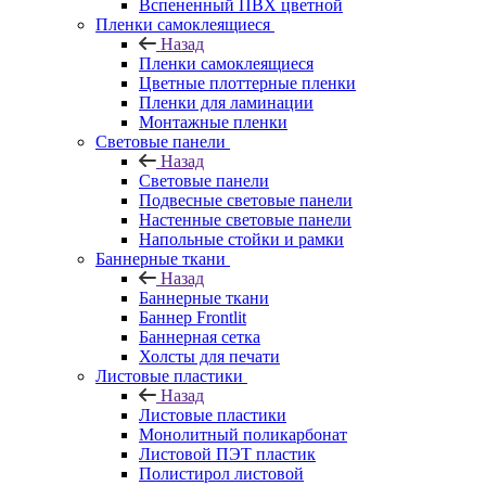
Вспененный ПВХ цветной
Пленки самоклеящиеся
Назад
Пленки самоклеящиеся
Цветные плоттерные пленки
Пленки для ламинации
Монтажные пленки
Световые панели
Назад
Световые панели
Подвесные световые панели
Настенные световые панели
Напольные стойки и рамки
Баннерные ткани
Назад
Баннерные ткани
Баннер Frontlit
Баннерная сетка
Холсты для печати
Листовые пластики
Назад
Листовые пластики
Монолитный поликарбонат
Листовой ПЭТ пластик
Полистирол листовой