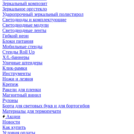
Зеркальный композит
Зеркальное оргстекло
Ударопрочный зеркальный полистирол
Светодиоды и комплектующие
Светодиодные модули
Светодиодные ленты
Гибкий неон
Блоки питания
Мобильные стенды
Стенды Roll Up
X/L-баннеры
Уличные штендеры
Клик-рамки
Инструменты
Ножи и лезвия
Крепеж
Ракели для пленки
Магнитный винил
Рулоны
Борта для световых букв и для бортогибов
Материалы для термопечати
Акции
Новости
Как купить
Условия оплаты