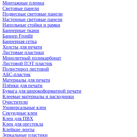
Монтажные пленки
Световые панели
Подвесные световые панели
Настенные световые панели
Напольные стойки и рамки
Баннерные ткани
Баннер Frontlit
Баннерная сетка
Холсты для печати
Листовые пластики
Монолитный поликарбонат
Листовой ПЭТ пластик
Полистирол листовой
АБС-пластик
Материалы для печати
Плёнки для печати
Бумага для широкоформатной печати
Клеевые материалы и расходники
Очистители
Универсальные клеи
Секундные клеи
Клеи для ПВХ
Клеи для оргстекла
Клейкие ленты
Зеркальные пластики