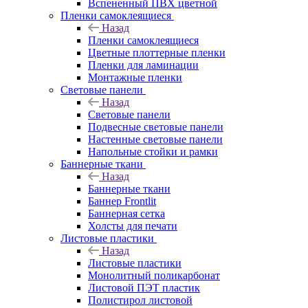
Вспененный ПВХ цветной
Пленки самоклеящиеся
Назад
Пленки самоклеящиеся
Цветные плоттерные пленки
Пленки для ламинации
Монтажные пленки
Световые панели
Назад
Световые панели
Подвесные световые панели
Настенные световые панели
Напольные стойки и рамки
Баннерные ткани
Назад
Баннерные ткани
Баннер Frontlit
Баннерная сетка
Холсты для печати
Листовые пластики
Назад
Листовые пластики
Монолитный поликарбонат
Листовой ПЭТ пластик
Полистирол листовой