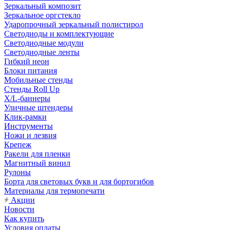
Зеркальный композит
Зеркальное оргстекло
Ударопрочный зеркальный полистирол
Светодиоды и комплектующие
Светодиодные модули
Светодиодные ленты
Гибкий неон
Блоки питания
Мобильные стенды
Стенды Roll Up
X/L-баннеры
Уличные штендеры
Клик-рамки
Инструменты
Ножи и лезвия
Крепеж
Ракели для пленки
Магнитный винил
Рулоны
Борта для световых букв и для бортогибов
Материалы для термопечати
Акции
Новости
Как купить
Условия оплаты