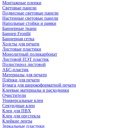
Монтажные пленки
Световые панели
Подвесные световые панели
Настенные световые панели
Напольные стойки и рамки
Баннерные ткани
Баннер Frontlit
Баннерная сетка
Холсты для печати
Листовые пластики
Монолитный поликарбонат
Листовой ПЭТ пластик
Полистирол листовой
АБС-пластик
Материалы для печати
Плёнки для печати
Бумага для широкоформатной печати
Клеевые материалы и расходники
Очистители
Универсальные клеи
Секундные клеи
Клеи для ПВХ
Клеи для оргстекла
Клейкие ленты
Зеркальные пластики