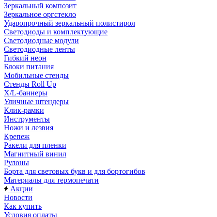
Зеркальный композит
Зеркальное оргстекло
Ударопрочный зеркальный полистирол
Светодиоды и комплектующие
Светодиодные модули
Светодиодные ленты
Гибкий неон
Блоки питания
Мобильные стенды
Стенды Roll Up
X/L-баннеры
Уличные штендеры
Клик-рамки
Инструменты
Ножи и лезвия
Крепеж
Ракели для пленки
Магнитный винил
Рулоны
Борта для световых букв и для бортогибов
Материалы для термопечати
Акции
Новости
Как купить
Условия оплаты