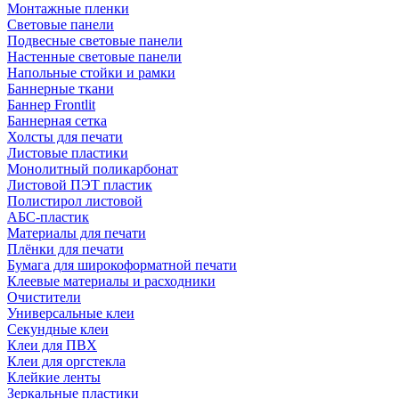
Монтажные пленки
Световые панели
Подвесные световые панели
Настенные световые панели
Напольные стойки и рамки
Баннерные ткани
Баннер Frontlit
Баннерная сетка
Холсты для печати
Листовые пластики
Монолитный поликарбонат
Листовой ПЭТ пластик
Полистирол листовой
АБС-пластик
Материалы для печати
Плёнки для печати
Бумага для широкоформатной печати
Клеевые материалы и расходники
Очистители
Универсальные клеи
Секундные клеи
Клеи для ПВХ
Клеи для оргстекла
Клейкие ленты
Зеркальные пластики