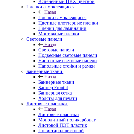
Вспененный ПВХ цветной
Пленки самоклеящиеся
Назад
Пленки самоклеящиеся
Цветные плоттерные пленки
Пленки для ламинации
Монтажные пленки
Световые панели
Назад
Световые панели
Подвесные световые панели
Настенные световые панели
Напольные стойки и рамки
Баннерные ткани
Назад
Баннерные ткани
Баннер Frontlit
Баннерная сетка
Холсты для печати
Листовые пластики
Назад
Листовые пластики
Монолитный поликарбонат
Листовой ПЭТ пластик
Полистирол листовой