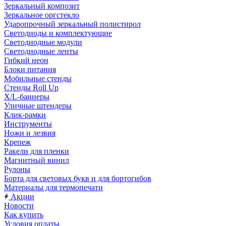
Зеркальный композит
Зеркальное оргстекло
Ударопрочный зеркальный полистирол
Светодиоды и комплектующие
Светодиодные модули
Светодиодные ленты
Гибкий неон
Блоки питания
Мобильные стенды
Стенды Roll Up
X/L-баннеры
Уличные штендеры
Клик-рамки
Инструменты
Ножи и лезвия
Крепеж
Ракели для пленки
Магнитный винил
Рулоны
Борта для световых букв и для бортогибов
Материалы для термопечати
Акции
Новости
Как купить
Условия оплаты