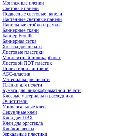
Монтажные пленки
Световые панели
Подвесные световые панели
Настенные световые панели
Напольные стойки и рамки
Баннерные ткани
Баннер Frontlit
Баннерная сетка
Холсты для печати
Листовые пластики
Монолитный поликарбонат
Листовой ПЭТ пластик
Полистирол листовой
АБС-пластик
Материалы для печати
Плёнки для печати
Бумага для широкоформатной печати
Клеевые материалы и расходники
Очистители
Универсальные клеи
Секундные клеи
Клеи для ПВХ
Клеи для оргстекла
Клейкие ленты
Зеркальные пластики