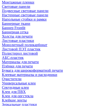
Монтажные пленки
Световые панели
Подвесные световые панели
Настенные световые панели
Напольные стойки и рамки
Баннерные ткани
Баннер Frontlit
Баннерная сетка
Холсты для печати
Листовые пластики
Монолитный поликарбонат
Листовой ПЭТ пластик
Полистирол листовой
АБС-пластик
Материалы для печати
Плёнки для печати
Бумага для широкоформатной печати
Клеевые материалы и расходники
Очистители
Универсальные клеи
Секундные клеи
Клеи для ПВХ
Клеи для оргстекла
Клейкие ленты
Зеркальные пластики