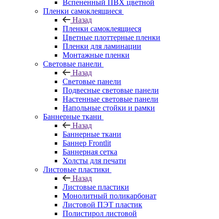
Вспененный ПВХ цветной
Пленки самоклеящиеся
Назад
Пленки самоклеящиеся
Цветные плоттерные пленки
Пленки для ламинации
Монтажные пленки
Световые панели
Назад
Световые панели
Подвесные световые панели
Настенные световые панели
Напольные стойки и рамки
Баннерные ткани
Назад
Баннерные ткани
Баннер Frontlit
Баннерная сетка
Холсты для печати
Листовые пластики
Назад
Листовые пластики
Монолитный поликарбонат
Листовой ПЭТ пластик
Полистирол листовой