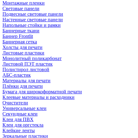
Монтажные пленки
Световые панели
Подвесные световые панели
Настенные световые панели
Напольные стойки и рамки
Баннерные ткани
Баннер Frontlit
Баннерная сетка
Холсты для печати
Листовые пластики
Монолитный поликарбонат
Листовой ПЭТ пластик
Полистирол листовой
АБС-пластик
Материалы для печати
Плёнки для печати
Бумага для широкоформатной печати
Клеевые материалы и расходники
Очистители
Универсальные клеи
Секундные клеи
Клеи для ПВХ
Клеи для оргстекла
Клейкие ленты
Зеркальные пластики