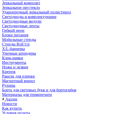
Зеркальный композит
Зеркальное оргстекло
Ударопрочный зеркальный полистирол
Светодиоды и комплектующие
Светодиодные модули
Светодиодные ленты
Гибкий неон
Блоки питания
Мобильные стенды
Стенды Roll Up
X/L-баннеры
Уличные штендеры
Клик-рамки
Инструменты
Ножи и лезвия
Крепеж
Ракели для пленки
Магнитный винил
Рулоны
Борта для световых букв и для бортогибов
Материалы для термопечати
Акции
Новости
Как купить
Условия оплаты