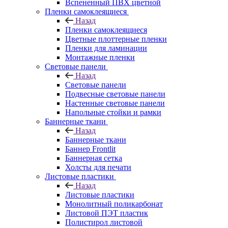
Вспененный ПВХ цветной
Пленки самоклеящиеся
Назад
Пленки самоклеящиеся
Цветные плоттерные пленки
Пленки для ламинации
Монтажные пленки
Световые панели
Назад
Световые панели
Подвесные световые панели
Настенные световые панели
Напольные стойки и рамки
Баннерные ткани
Назад
Баннерные ткани
Баннер Frontlit
Баннерная сетка
Холсты для печати
Листовые пластики
Назад
Листовые пластики
Монолитный поликарбонат
Листовой ПЭТ пластик
Полистирол листовой