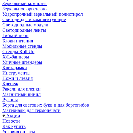
Зеркальный композит
Зеркальное оргстекло
Ударопрочный зеркальный полистирол
Светодиоды и комплектующие
Светодиодные модули
Светодиодные ленты
Гибкий неон
Блоки питания
Мобильные стенды
Стенды Roll Up
X/L-баннеры
Уличные штендеры
Клик-рамки
Инструменты
Ножи и лезвия
Крепеж
Ракели для пленки
Магнитный винил
Рулоны
Борта для световых букв и для бортогибов
Материалы для термопечати
Акции
Новости
Как купить
Условия оплаты