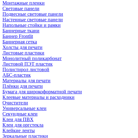
Монтажные пленки
Световые панели
Подвесные световые панели
Настенные световые панели
Напольные стойки и рамки
Баннерные ткани
Баннер Frontlit
Баннерная сетка
Холсты для печати
Листовые пластики
Монолитный поликарбонат
Листовой ПЭТ пластик
Полистирол листовой
АБС-пластик
Материалы для печати
Плёнки для печати
Бумага для широкоформатной печати
Клеевые материалы и расходники
Очистители
Универсальные клеи
Секундные клеи
Клеи для ПВХ
Клеи для оргстекла
Клейкие ленты
Зеркальные пластики