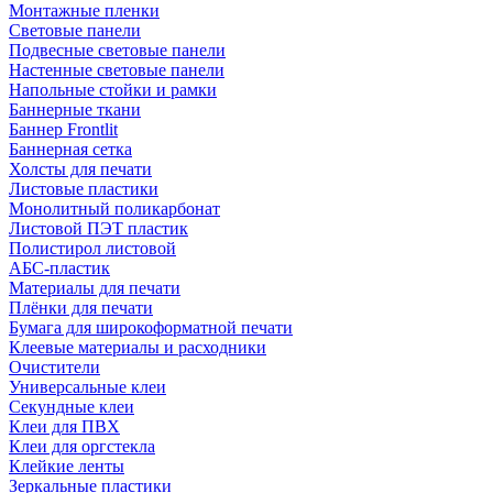
Монтажные пленки
Световые панели
Подвесные световые панели
Настенные световые панели
Напольные стойки и рамки
Баннерные ткани
Баннер Frontlit
Баннерная сетка
Холсты для печати
Листовые пластики
Монолитный поликарбонат
Листовой ПЭТ пластик
Полистирол листовой
АБС-пластик
Материалы для печати
Плёнки для печати
Бумага для широкоформатной печати
Клеевые материалы и расходники
Очистители
Универсальные клеи
Секундные клеи
Клеи для ПВХ
Клеи для оргстекла
Клейкие ленты
Зеркальные пластики