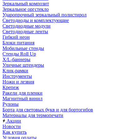
Зеркальный композит
Зеркальное оргстекло
Ударопрочный зеркальный полистирол
Светодиоды и комплектующие
Светодиодные модули
Светодиодные ленты
Гибкий неон
Блоки питания
Мобильные стенды
Стенды Roll Up
X/L-баннеры
Уличные штендеры
Клик-рамки
Инструменты
Ножи и лезвия
Крепеж
Ракели для пленки
Магнитный винил
Рулоны
Борта для световых букв и для бортогибов
Материалы для термопечати
Акции
Новости
Как купить
Условия оплаты