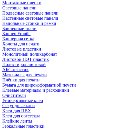
Монтажные пленки
Световые панели
Подвесные световые панели
Настенные световые панели
Напольные стойки и рамки
Баннерные ткани
Баннер Frontlit
Баннерная сетка
Холсты для печати
Листовые пластики
Монолитный поликарбонат
Листовой ПЭТ пластик
Полистирол листовой
АБС-пластик
Материалы для печати
Плёнки для печати
Бумага для широкоформатной печати
Клеевые материалы и расходники
Очистители
Универсальные клеи
Секундные клеи
Клеи для ПВХ
Клеи для оргстекла
Клейкие ленты
Зеркальные пластики