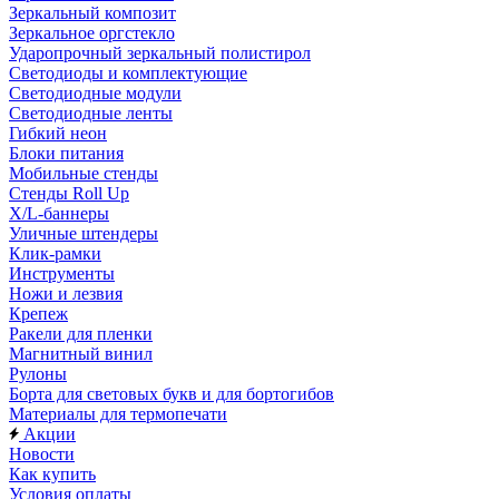
Зеркальный композит
Зеркальное оргстекло
Ударопрочный зеркальный полистирол
Светодиоды и комплектующие
Светодиодные модули
Светодиодные ленты
Гибкий неон
Блоки питания
Мобильные стенды
Стенды Roll Up
X/L-баннеры
Уличные штендеры
Клик-рамки
Инструменты
Ножи и лезвия
Крепеж
Ракели для пленки
Магнитный винил
Рулоны
Борта для световых букв и для бортогибов
Материалы для термопечати
Акции
Новости
Как купить
Условия оплаты