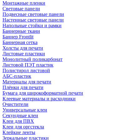
Монтажные пленки
Световые панели
Подвесные световые панели
Настенные световые панели
Напольные стойки и рамки
Баннерные ткани
Баннер Frontlit
Баннерная сетка
Холсты для печати
Листовые пластики
Монолитный поликарбонат
Листовой ПЭТ пластик
Полистирол листовой
АБС-пластик
Материалы для печати
Плёнки для печати
Бумага для широкоформатной печати
Клеевые материалы и расходники
Очистители
Универсальные клеи
Секундные клеи
Клеи для ПВХ
Клеи для оргстекла
Клейкие ленты
Зеркальные пластики