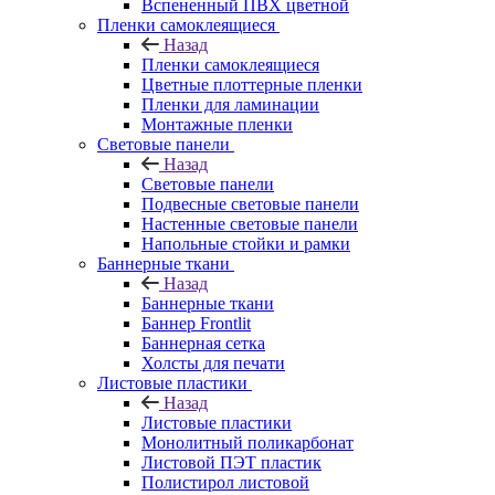
Вспененный ПВХ цветной
Пленки самоклеящиеся
Назад
Пленки самоклеящиеся
Цветные плоттерные пленки
Пленки для ламинации
Монтажные пленки
Световые панели
Назад
Световые панели
Подвесные световые панели
Настенные световые панели
Напольные стойки и рамки
Баннерные ткани
Назад
Баннерные ткани
Баннер Frontlit
Баннерная сетка
Холсты для печати
Листовые пластики
Назад
Листовые пластики
Монолитный поликарбонат
Листовой ПЭТ пластик
Полистирол листовой