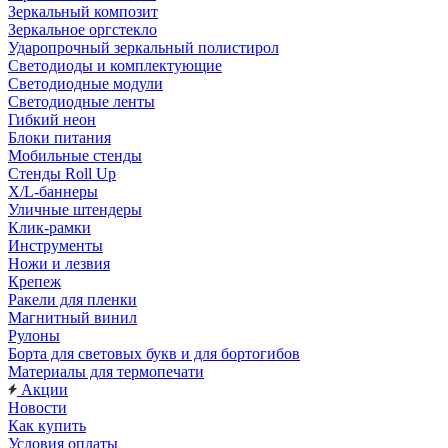
Зеркальный композит
Зеркальное оргстекло
Ударопрочный зеркальный полистирол
Светодиоды и комплектующие
Светодиодные модули
Светодиодные ленты
Гибкий неон
Блоки питания
Мобильные стенды
Стенды Roll Up
X/L-баннеры
Уличные штендеры
Клик-рамки
Инструменты
Ножи и лезвия
Крепеж
Ракели для пленки
Магнитный винил
Рулоны
Борта для световых букв и для бортогибов
Материалы для термопечати
Акции
Новости
Как купить
Условия оплаты