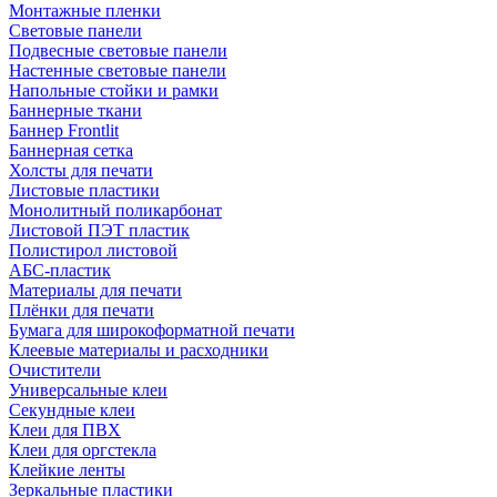
Монтажные пленки
Световые панели
Подвесные световые панели
Настенные световые панели
Напольные стойки и рамки
Баннерные ткани
Баннер Frontlit
Баннерная сетка
Холсты для печати
Листовые пластики
Монолитный поликарбонат
Листовой ПЭТ пластик
Полистирол листовой
АБС-пластик
Материалы для печати
Плёнки для печати
Бумага для широкоформатной печати
Клеевые материалы и расходники
Очистители
Универсальные клеи
Секундные клеи
Клеи для ПВХ
Клеи для оргстекла
Клейкие ленты
Зеркальные пластики