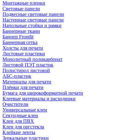
Монтажные пленки
Световые панели
Подвесные световые панели
Настенные световые панели
Напольные стойки и рамки
Баннерные ткани
Баннер Frontlit
Баннерная сетка
Холсты для печати
Листовые пластики
Монолитный поликарбонат
Листовой ПЭТ пластик
Полистирол листовой
АБС-пластик
Материалы для печати
Плёнки для печати
Бумага для широкоформатной печати
Клеевые материалы и расходники
Очистители
Универсальные клеи
Секундные клеи
Клеи для ПВХ
Клеи для оргстекла
Клейкие ленты
Зеркальные пластики