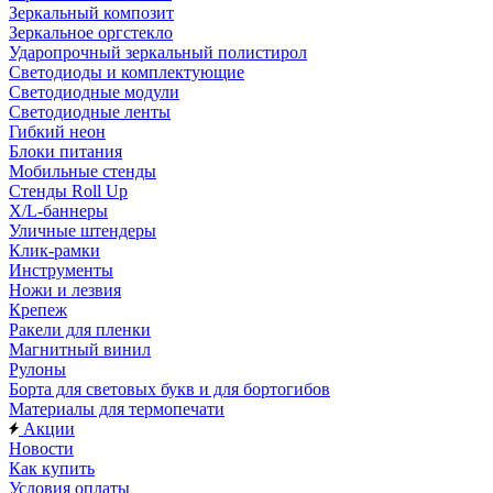
Зеркальный композит
Зеркальное оргстекло
Ударопрочный зеркальный полистирол
Светодиоды и комплектующие
Светодиодные модули
Светодиодные ленты
Гибкий неон
Блоки питания
Мобильные стенды
Стенды Roll Up
X/L-баннеры
Уличные штендеры
Клик-рамки
Инструменты
Ножи и лезвия
Крепеж
Ракели для пленки
Магнитный винил
Рулоны
Борта для световых букв и для бортогибов
Материалы для термопечати
Акции
Новости
Как купить
Условия оплаты