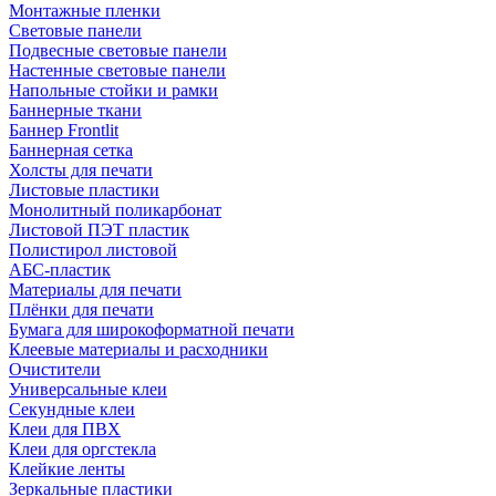
Монтажные пленки
Световые панели
Подвесные световые панели
Настенные световые панели
Напольные стойки и рамки
Баннерные ткани
Баннер Frontlit
Баннерная сетка
Холсты для печати
Листовые пластики
Монолитный поликарбонат
Листовой ПЭТ пластик
Полистирол листовой
АБС-пластик
Материалы для печати
Плёнки для печати
Бумага для широкоформатной печати
Клеевые материалы и расходники
Очистители
Универсальные клеи
Секундные клеи
Клеи для ПВХ
Клеи для оргстекла
Клейкие ленты
Зеркальные пластики