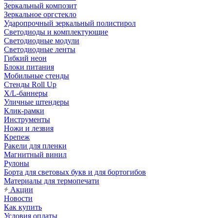
Зеркальный композит
Зеркальное оргстекло
Ударопрочный зеркальный полистирол
Светодиоды и комплектующие
Светодиодные модули
Светодиодные ленты
Гибкий неон
Блоки питания
Мобильные стенды
Стенды Roll Up
X/L-баннеры
Уличные штендеры
Клик-рамки
Инструменты
Ножи и лезвия
Крепеж
Ракели для пленки
Магнитный винил
Рулоны
Борта для световых букв и для бортогибов
Материалы для термопечати
Акции
Новости
Как купить
Условия оплаты