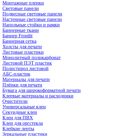
Монтажные пленки
Световые панели
Подвесные световые панели
Настенные световые панели
Напольные стойки и рамки
Баннерные ткани
Баннер Frontlit
Баннерная сетка
Холсты для печати
Листовые пластики
Монолитный поликарбонат
Листовой ПЭТ пластик
Полистирол листовой
АБС-пластик
Материалы для печати
Плёнки для печати
Бумага для широкоформатной печати
Клеевые материалы и расходники
Очистители
Универсальные клеи
Секундные клеи
Клеи для ПВХ
Клеи для оргстекла
Клейкие ленты
Зеркальные пластики