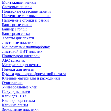
Монтажные пленки
Световые панели
Подвесные световые панели
Настенные световые панели
Напольные стойки и рамки
Баннерные ткани
Баннер Frontlit
Баннерная сетка
Холсты для печати
Листовые пластики
Монолитный поликарбонат
Листовой ПЭТ пластик
Полистирол листовой
АБС-пластик
Материалы для печати
Плёнки для печати
Бумага для широкоформатной печати
Клеевые материалы и расходники
Очистители
Универсальные клеи
Секундные клеи
Клеи для ПВХ
Клеи для оргстекла
Клейкие ленты
Зеркальные пластики