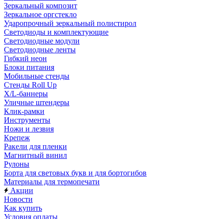
Зеркальный композит
Зеркальное оргстекло
Ударопрочный зеркальный полистирол
Светодиоды и комплектующие
Светодиодные модули
Светодиодные ленты
Гибкий неон
Блоки питания
Мобильные стенды
Стенды Roll Up
X/L-баннеры
Уличные штендеры
Клик-рамки
Инструменты
Ножи и лезвия
Крепеж
Ракели для пленки
Магнитный винил
Рулоны
Борта для световых букв и для бортогибов
Материалы для термопечати
Акции
Новости
Как купить
Условия оплаты