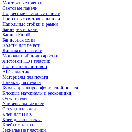
Монтажные пленки
Световые панели
Подвесные световые панели
Настенные световые панели
Напольные стойки и рамки
Баннерные ткани
Баннер Frontlit
Баннерная сетка
Холсты для печати
Листовые пластики
Монолитный поликарбонат
Листовой ПЭТ пластик
Полистирол листовой
АБС-пластик
Материалы для печати
Плёнки для печати
Бумага для широкоформатной печати
Клеевые материалы и расходники
Очистители
Универсальные клеи
Секундные клеи
Клеи для ПВХ
Клеи для оргстекла
Клейкие ленты
Зеркальные пластики