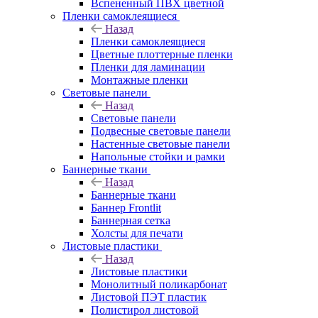
Вспененный ПВХ цветной
Пленки самоклеящиеся
Назад
Пленки самоклеящиеся
Цветные плоттерные пленки
Пленки для ламинации
Монтажные пленки
Световые панели
Назад
Световые панели
Подвесные световые панели
Настенные световые панели
Напольные стойки и рамки
Баннерные ткани
Назад
Баннерные ткани
Баннер Frontlit
Баннерная сетка
Холсты для печати
Листовые пластики
Назад
Листовые пластики
Монолитный поликарбонат
Листовой ПЭТ пластик
Полистирол листовой