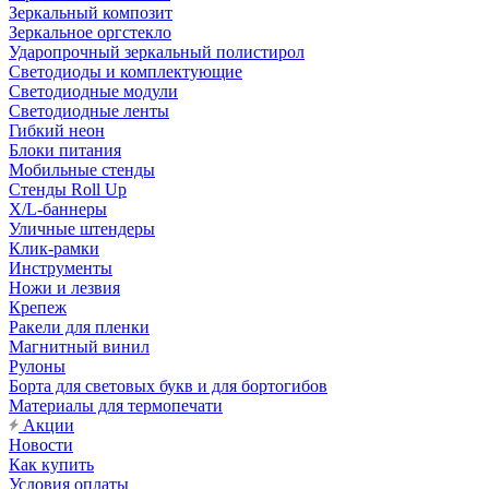
Зеркальный композит
Зеркальное оргстекло
Ударопрочный зеркальный полистирол
Светодиоды и комплектующие
Светодиодные модули
Светодиодные ленты
Гибкий неон
Блоки питания
Мобильные стенды
Стенды Roll Up
X/L-баннеры
Уличные штендеры
Клик-рамки
Инструменты
Ножи и лезвия
Крепеж
Ракели для пленки
Магнитный винил
Рулоны
Борта для световых букв и для бортогибов
Материалы для термопечати
Акции
Новости
Как купить
Условия оплаты