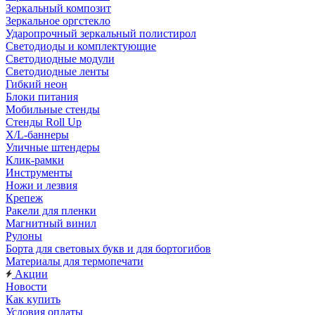
Зеркальный композит
Зеркальное оргстекло
Ударопрочный зеркальный полистирол
Светодиоды и комплектующие
Светодиодные модули
Светодиодные ленты
Гибкий неон
Блоки питания
Мобильные стенды
Стенды Roll Up
X/L-баннеры
Уличные штендеры
Клик-рамки
Инструменты
Ножи и лезвия
Крепеж
Ракели для пленки
Магнитный винил
Рулоны
Борта для световых букв и для бортогибов
Материалы для термопечати
Акции
Новости
Как купить
Условия оплаты