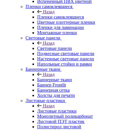
Вспененный ПВХ цветной
Пленки самоклеящиеся
Назад
Пленки самоклеящиеся
Цветные плоттерные пленки
Пленки для ламинации
Монтажные пленки
Световые панели
Назад
Световые панели
Подвесные световые панели
Настенные световые панели
Напольные стойки и рамки
Баннерные ткани
Назад
Баннерные ткани
Баннер Frontlit
Баннерная сетка
Холсты для печати
Листовые пластики
Назад
Листовые пластики
Монолитный поликарбонат
Листовой ПЭТ пластик
Полистирол листовой