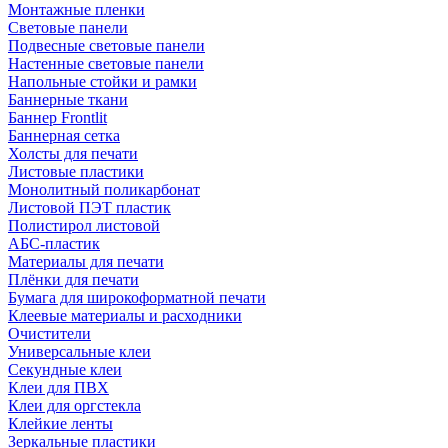
Монтажные пленки
Световые панели
Подвесные световые панели
Настенные световые панели
Напольные стойки и рамки
Баннерные ткани
Баннер Frontlit
Баннерная сетка
Холсты для печати
Листовые пластики
Монолитный поликарбонат
Листовой ПЭТ пластик
Полистирол листовой
АБС-пластик
Материалы для печати
Плёнки для печати
Бумага для широкоформатной печати
Клеевые материалы и расходники
Очистители
Универсальные клеи
Секундные клеи
Клеи для ПВХ
Клеи для оргстекла
Клейкие ленты
Зеркальные пластики