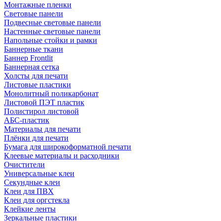
Монтажные пленки
Световые панели
Подвесные световые панели
Настенные световые панели
Напольные стойки и рамки
Баннерные ткани
Баннер Frontlit
Баннерная сетка
Холсты для печати
Листовые пластики
Монолитный поликарбонат
Листовой ПЭТ пластик
Полистирол листовой
АБС-пластик
Материалы для печати
Плёнки для печати
Бумага для широкоформатной печати
Клеевые материалы и расходники
Очистители
Универсальные клеи
Секундные клеи
Клеи для ПВХ
Клеи для оргстекла
Клейкие ленты
Зеркальные пластики