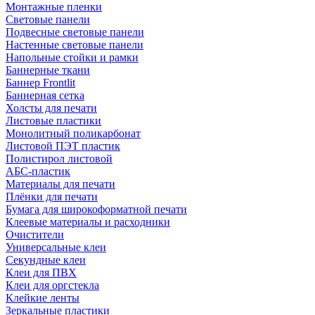
Монтажные пленки
Световые панели
Подвесные световые панели
Настенные световые панели
Напольные стойки и рамки
Баннерные ткани
Баннер Frontlit
Баннерная сетка
Холсты для печати
Листовые пластики
Монолитный поликарбонат
Листовой ПЭТ пластик
Полистирол листовой
АБС-пластик
Материалы для печати
Плёнки для печати
Бумага для широкоформатной печати
Клеевые материалы и расходники
Очистители
Универсальные клеи
Секундные клеи
Клеи для ПВХ
Клеи для оргстекла
Клейкие ленты
Зеркальные пластики