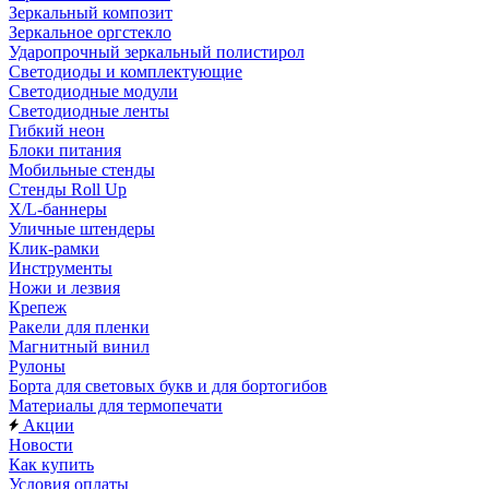
Зеркальный композит
Зеркальное оргстекло
Ударопрочный зеркальный полистирол
Светодиоды и комплектующие
Светодиодные модули
Светодиодные ленты
Гибкий неон
Блоки питания
Мобильные стенды
Стенды Roll Up
X/L-баннеры
Уличные штендеры
Клик-рамки
Инструменты
Ножи и лезвия
Крепеж
Ракели для пленки
Магнитный винил
Рулоны
Борта для световых букв и для бортогибов
Материалы для термопечати
Акции
Новости
Как купить
Условия оплаты