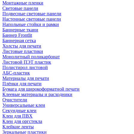
Монтажные пленки
Световые панели
Подвесные световые панели
Настенные световые панели
Напольные стойки и рамки
Баннерные ткани
Баннер Frontlit
Баннерная сетка
Холсты для печати
Листовые пластики
Монолитный поликарбонат
Листовой ПЭТ пластик
Полистирол листовой
АБС-пластик
Материалы для печати
Плёнки для печати
Бумага для широкоформатной печати
Клеевые материалы и расходники
Очистители
Универсальные клеи
Секундные клеи
Клеи для ПВХ
Клеи для оргстекла
Клейкие ленты
Зеркальные пластики