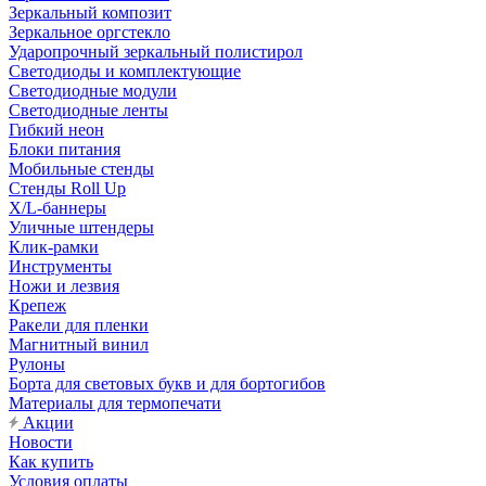
Зеркальный композит
Зеркальное оргстекло
Ударопрочный зеркальный полистирол
Светодиоды и комплектующие
Светодиодные модули
Светодиодные ленты
Гибкий неон
Блоки питания
Мобильные стенды
Стенды Roll Up
X/L-баннеры
Уличные штендеры
Клик-рамки
Инструменты
Ножи и лезвия
Крепеж
Ракели для пленки
Магнитный винил
Рулоны
Борта для световых букв и для бортогибов
Материалы для термопечати
Акции
Новости
Как купить
Условия оплаты