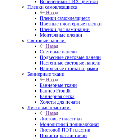
Вспененный ПВХ цветной
Пленки самоклеящиеся
Назад
Пленки самоклеящиеся
Цветные плоттерные пленки
Пленки для ламинации
Монтажные пленки
Световые панели
Назад
Световые панели
Подвесные световые панели
Настенные световые панели
Напольные стойки и рамки
Баннерные ткани
Назад
Баннерные ткани
Баннер Frontlit
Баннерная сетка
Холсты для печати
Листовые пластики
Назад
Листовые пластики
Монолитный поликарбонат
Листовой ПЭТ пластик
Полистирол листовой