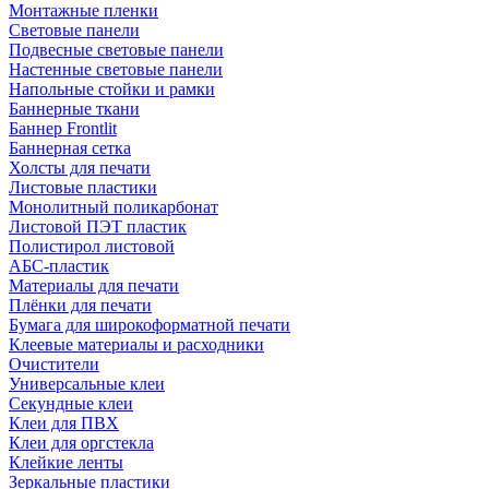
Монтажные пленки
Световые панели
Подвесные световые панели
Настенные световые панели
Напольные стойки и рамки
Баннерные ткани
Баннер Frontlit
Баннерная сетка
Холсты для печати
Листовые пластики
Монолитный поликарбонат
Листовой ПЭТ пластик
Полистирол листовой
АБС-пластик
Материалы для печати
Плёнки для печати
Бумага для широкоформатной печати
Клеевые материалы и расходники
Очистители
Универсальные клеи
Секундные клеи
Клеи для ПВХ
Клеи для оргстекла
Клейкие ленты
Зеркальные пластики