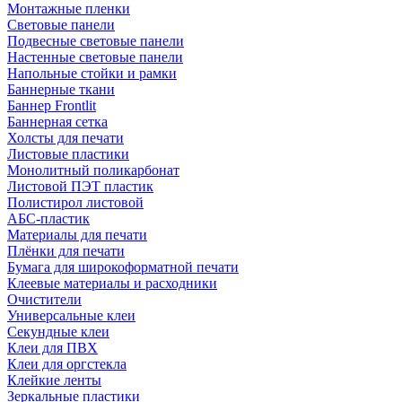
Монтажные пленки
Световые панели
Подвесные световые панели
Настенные световые панели
Напольные стойки и рамки
Баннерные ткани
Баннер Frontlit
Баннерная сетка
Холсты для печати
Листовые пластики
Монолитный поликарбонат
Листовой ПЭТ пластик
Полистирол листовой
АБС-пластик
Материалы для печати
Плёнки для печати
Бумага для широкоформатной печати
Клеевые материалы и расходники
Очистители
Универсальные клеи
Секундные клеи
Клеи для ПВХ
Клеи для оргстекла
Клейкие ленты
Зеркальные пластики