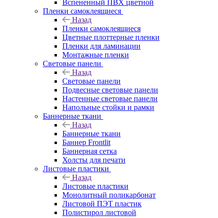
Вспененный ПВХ цветной
Пленки самоклеящиеся
Назад
Пленки самоклеящиеся
Цветные плоттерные пленки
Пленки для ламинации
Монтажные пленки
Световые панели
Назад
Световые панели
Подвесные световые панели
Настенные световые панели
Напольные стойки и рамки
Баннерные ткани
Назад
Баннерные ткани
Баннер Frontlit
Баннерная сетка
Холсты для печати
Листовые пластики
Назад
Листовые пластики
Монолитный поликарбонат
Листовой ПЭТ пластик
Полистирол листовой