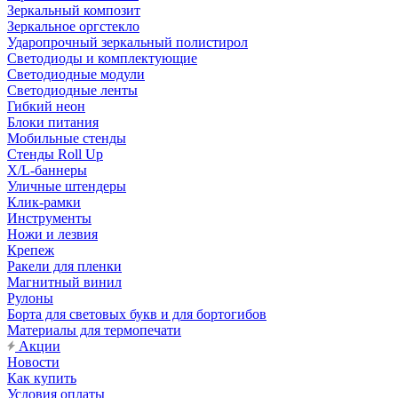
Зеркальный композит
Зеркальное оргстекло
Ударопрочный зеркальный полистирол
Светодиоды и комплектующие
Светодиодные модули
Светодиодные ленты
Гибкий неон
Блоки питания
Мобильные стенды
Стенды Roll Up
X/L-баннеры
Уличные штендеры
Клик-рамки
Инструменты
Ножи и лезвия
Крепеж
Ракели для пленки
Магнитный винил
Рулоны
Борта для световых букв и для бортогибов
Материалы для термопечати
Акции
Новости
Как купить
Условия оплаты