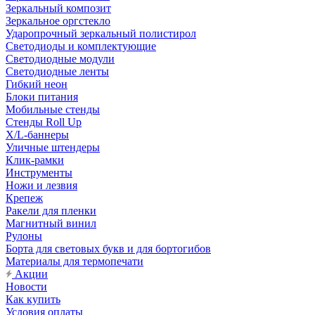
Зеркальный композит
Зеркальное оргстекло
Ударопрочный зеркальный полистирол
Светодиоды и комплектующие
Светодиодные модули
Светодиодные ленты
Гибкий неон
Блоки питания
Мобильные стенды
Стенды Roll Up
X/L-баннеры
Уличные штендеры
Клик-рамки
Инструменты
Ножи и лезвия
Крепеж
Ракели для пленки
Магнитный винил
Рулоны
Борта для световых букв и для бортогибов
Материалы для термопечати
Акции
Новости
Как купить
Условия оплаты