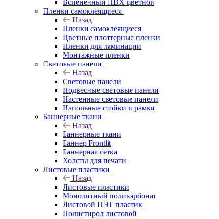
Вспененный ПВХ цветной
Пленки самоклеящиеся
Назад
Пленки самоклеящиеся
Цветные плоттерные пленки
Пленки для ламинации
Монтажные пленки
Световые панели
Назад
Световые панели
Подвесные световые панели
Настенные световые панели
Напольные стойки и рамки
Баннерные ткани
Назад
Баннерные ткани
Баннер Frontlit
Баннерная сетка
Холсты для печати
Листовые пластики
Назад
Листовые пластики
Монолитный поликарбонат
Листовой ПЭТ пластик
Полистирол листовой