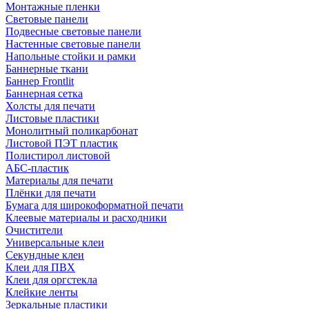
Монтажные пленки
Световые панели
Подвесные световые панели
Настенные световые панели
Напольные стойки и рамки
Баннерные ткани
Баннер Frontlit
Баннерная сетка
Холсты для печати
Листовые пластики
Монолитный поликарбонат
Листовой ПЭТ пластик
Полистирол листовой
АБС-пластик
Материалы для печати
Плёнки для печати
Бумага для широкоформатной печати
Клеевые материалы и расходники
Очистители
Универсальные клеи
Секундные клеи
Клеи для ПВХ
Клеи для оргстекла
Клейкие ленты
Зеркальные пластики