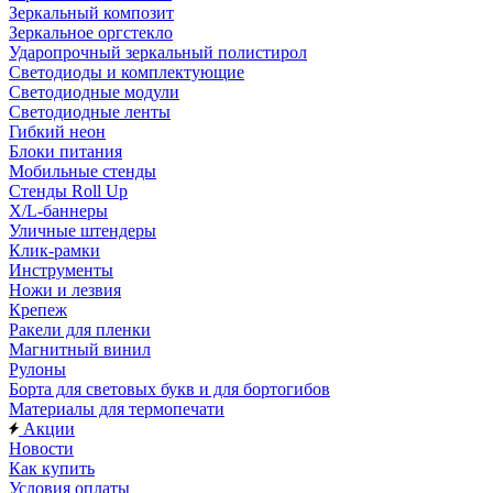
Зеркальный композит
Зеркальное оргстекло
Ударопрочный зеркальный полистирол
Светодиоды и комплектующие
Светодиодные модули
Светодиодные ленты
Гибкий неон
Блоки питания
Мобильные стенды
Стенды Roll Up
X/L-баннеры
Уличные штендеры
Клик-рамки
Инструменты
Ножи и лезвия
Крепеж
Ракели для пленки
Магнитный винил
Рулоны
Борта для световых букв и для бортогибов
Материалы для термопечати
Акции
Новости
Как купить
Условия оплаты