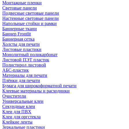
Монтажные пленки
Световые панели
Подвесные световые панели
Настенные световые панели
Напольные стойки и рамки
Баннерные ткани
Баннер Frontlit
Баннерная сетка
Холсты для печати
Листовые пластики
Монолитный поликарбонат
Листовой ПЭТ пластик
Полистирол листовой
АБС-пластик
Материалы для печати
Плёнки для печати
Бумага для широкоформатной печати
Клеевые материалы и расходники
Очистители
Универсальные клеи
Секундные клеи
Клеи для ПВХ
Клеи для оргстекла
Клейкие ленты
Зеркальные пластики